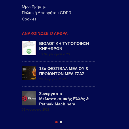
Όροι Χρήσης
Πολιτική Απορρήτου GDPR
Cookies
ΑΝΑΚΟΙΝΩΣΕΙΣ/ ΑΡΘΡΑ
2022,
ΒΙΟΛΟΓΙΚΗ ΤΥΠΟΠΟΙΗΣΗ
47th AP
ΚΗΡΗΘΡΩΝ
ISTANB
13 Φεβρουαρίου 2023
29 Αυγούστ
μα –
13ο ΦΕΣΤΙΒΑΛ ΜΕΛΙΟΥ &
Νέο υπο
Ελλάς
ΠΡΟΪΟΝΤΩΝ ΜΕΛΙΣΣΑΣ
Μελισσο
28 Νοεμβρίου 2022
24 Νοεμβρί
Συνεργασία
Μελισσοκομικής Ελλάς &
Petmak Machinery
31 Αυγούστου 2022