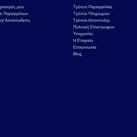
ριασμός μου
Τρόποι Παραγγελίας
κό Παραγγελιών
Τρόποι Πληρωμών
η/ Αποσύνδεση
Τρόποι Αποστολής
Πολιτική Επιστροφών
Υπηρεσίες
Η Εταιρεία
ΒΙΟΛΟΓΙΚΗ ΤΥΠΟΠΟΙΗΣΗ
47th APIMONDIA 
Επικοινωνία
ΚΗΡΗΘΡΩΝ
ISTANBUL
Blog
13 Φεβρουαρίου 2023
29 Αυγούστου 2022
13ο ΦΕΣΤΙΒΑΛ ΜΕΛΙΟΥ &
Νέο υποκατάστη
ΠΡΟΪΟΝΤΩΝ ΜΕΛΙΣΣΑΣ
Μελισσοκομική 
28 Νοεμβρίου 2022
24 Νοεμβρίου 2021
Συνεργασία
Μελισσοκομικής Ελλάς &
Petmak Machinery
31 Αυγούστου 2022