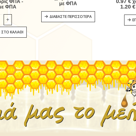
0.97
€
ρίς ΦΠΑ -
χ
με ΦΠΑ
1.20
€
με ΦΠΑ
ΔΙΑΒΆΣΤΕ ΠΕΡΙΣΣΌΤΕΡΑ
Ε
 ΣΤΟ ΚΑΛΆΘΙ