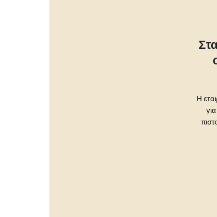
Στ
Η εται
για
πιστ