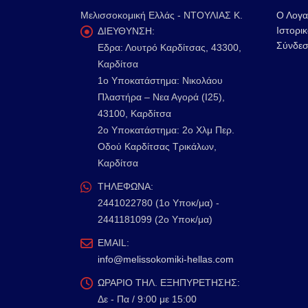
Μελισσοκομική Ελλάς - ΝΤΟΥΛΙΑΣ Κ.
Ο Λογα
Ιστορι
ΔΙΕΥΘΥΝΣΗ:
Σύνδεσ
Εδρα: Λουτρό Καρδίτσας, 43300,
Καρδίτσα
1o Υποκατάστημα: Νικολάου
Πλαστήρα – Νεα Αγορά (Ι25),
43100, Καρδίτσα
2o Υποκατάστημα: 2ο Χλμ Περ.
Οδού Καρδίτσας Τρικάλων,
Καρδίτσα
ΤΗΛΕΦΩΝΑ:
2441022780 (1ο Υποκ/μα) -
2441181099 (2ο Υποκ/μα)
EMAIL:
info@melissokomiki-hellas.com
ΩΡΑΡΙΟ ΤΗΛ. ΕΞΗΠΥΡΕΤΗΣΗΣ:
Δε - Πα / 9:00 με 15:00