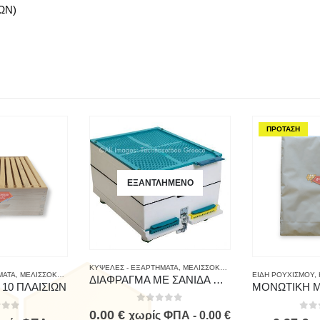
ΩΝ)
ΠΡΟΤΑΣΗ
ΕΞΑΝΤΛΗΜΈΝΟ
ΚΥΨΕΛΕΣ - ΕΞΑΡΤΗΜΑΤΑ
,
ΜΕΛΙΣΣΟΚΟΜΙΚΟΣ ΕΞΟΠΛΙΣΜΟΣ
,
ΜΙΚ
ΜΑΤΑ
,
ΜΕΛΙΣΣΟΚΟΜΙΚΟΣ ΕΞΟΠΛΙΣΜΟΣ
ΕΙΔΗ ΡΟΥΧΙΣΜΟΥ
,
ΔΙΑΦΡΑΓΜΑ ΜΕ ΣΑΝΙΔΑ ΠΤΗΣΗΣ TECHNOSET
10 ΠΛΑΙΣΙΩΝ
0
out of 5
0.00
€
χωρίς ΦΠΑ -
0.00
€
 of 5
0
ou