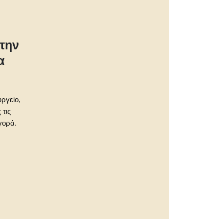
την
α
υργείο,
 τις
γορά.