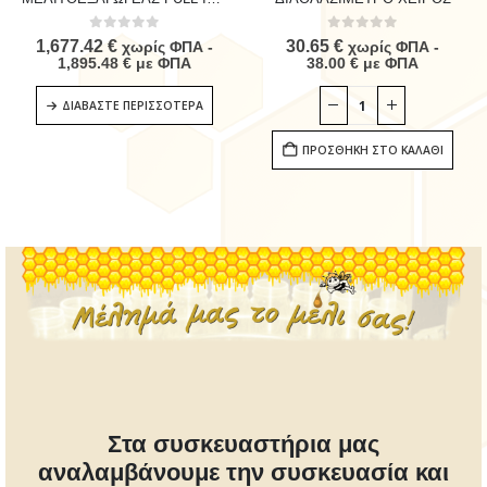
0
out of 5
0
out of 5
1,677.42
€
30.65
€
χωρίς ΦΠΑ -
χωρίς ΦΠΑ -
1,895.48
€
με ΦΠΑ
38.00
€
με ΦΠΑ
ΔΙΑΒΆΣΤΕ ΠΕΡΙΣΣΌΤΕΡΑ
ΠΡΟΣΘΉΚΗ ΣΤΟ ΚΑΛΆΘΙ
Στα συσκευαστήρια μας
αναλαμβάνουμε την συσκευασία και