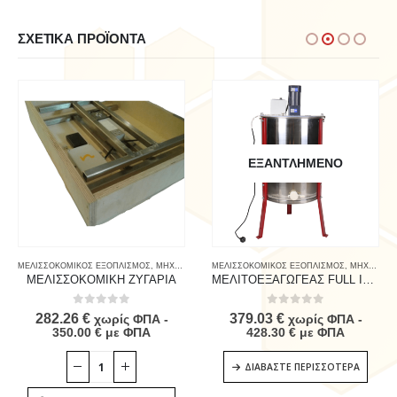
ΣΧΕΤΙΚΆ ΠΡΟΪΌΝΤΑ
ΕΞΑΝΤΛΗΜΈΝΟ
ΜΕΛΙΣΣΟΚΟΜΙΚΟΣ ΕΞΟΠΛΙΣΜΟΣ
,
ΜΗΧΑΝΗΜΑΤΑ - ΑΝΤΑΛΛΑΚΤΙΚΑ
ΜΕΛΙΣΣΟΚΟΜΙΚΟΣ ΕΞΟΠΛΙΣΜΟΣ
,
ΜΗΧΑΝΗΜΑΤΑ - ΑΝΤΑΛΛΑΚΤΙΚΑ
ΜΕΛΙΣΣΟΚΟΜΙΚΗ ΖΥΓΑΡΙΑ
ΜΕΛΙΤΟΕΞΑΓΩΓΕΑΣ FULL INOX 4 ΠΛΑΙΣΙΩΝ ΗΛΕΚΤΡΙΚΟΣ
0
out of 5
0
out of 5
282.26
€
379.03
€
χωρίς ΦΠΑ -
χωρίς ΦΠΑ -
350.00
€
με ΦΠΑ
428.30
€
με ΦΠΑ
ΔΙΑΒΆΣΤΕ ΠΕΡΙΣΣΌΤΕΡΑ