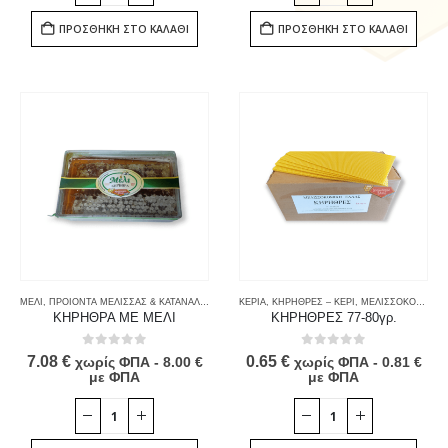
ΠΡΟΣΘΉΚΗ ΣΤΟ ΚΑΛΆΘΙ
ΠΡΟΣΘΉΚΗ ΣΤΟ ΚΑΛΆΘΙ
ΜΕΛΙ
,
ΠΡΟΙΟΝΤΑ ΜΕΛΙΣΣΑΣ & ΚΑΤΑΝΑΛΩΤΗ
,
ΤΡΟΦΙΜΑ
ΚΕΡΙΑ
,
ΚΗΡΗΘΡΕΣ – ΚΕΡΙ
,
ΜΕΛΙΣΣΟΚΟΜΙΚΟΣ ΕΞΟΠΛΙΣΜΟΣ
ΚΗΡΗΘΡΑ ΜΕ ΜΕΛΙ
ΚΗΡΗΘΡΕΣ 77-80γρ.
0
out of 5
0
out of 5
7.08
€
0.65
€
χωρίς ΦΠΑ -
8.00
€
χωρίς ΦΠΑ -
0.81
€
με ΦΠΑ
με ΦΠΑ