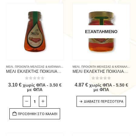
ΕΞΑΝΤΛΗΜΈΝΟ
ΜΕΛΙ
,
ΠΡΟΙΟΝΤΑ ΜΕΛΙΣΣΑΣ & ΚΑΤΑΝΑΛΩΤΗ
,
ΤΡΟΦΙΜΑ
ΜΕΛΙ
,
ΠΡΟΙΟΝΤΑ ΜΕΛΙΣΣΑΣ & ΚΑΤΑΝΑΛΩΤΗ
,
ΜΕΛΙ ΕΚΛΕΚΤΗΣ ΠΟΙΚΙΛΙΑΣ 250g
ΜΕΛΙ ΕΚΛΕΚΤΗΣ ΠΟΙΚΙΛΙΑΣ 450g
0
out of 5
0
out of 5
3.10
€
4.87
€
χωρίς ΦΠΑ -
3.50
€
χωρίς ΦΠΑ -
5.50
€
με ΦΠΑ
με ΦΠΑ
ΔΙΑΒΆΣΤΕ ΠΕΡΙΣΣΌΤΕΡΑ
ΠΡΟΣΘΉΚΗ ΣΤΟ ΚΑΛΆΘΙ