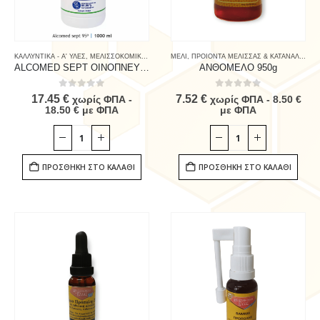
ΚΑΛΛΥΝΤΙΚΑ - Α' ΥΛΕΣ
,
ΜΕΛΙΣΣΟΚΟΜΙΚΟΣ ΕΞΟΠΛΙΣΜΟΣ
ΜΕΛΙ
,
ΠΡΟΙΟΝΤΑ ΜΕΛΙΣΣΑΣ & ΚΑΤΑΝΑΛΩΤΗ
,
ΦΑΡΜΑΚΑ - ΧΗΜΙΚΑ
,
ALCOMED SEPT ΟΙΝΟΠΝΕΥΜΑ 95ο 1lt.
ΑΝΘΟΜΕΛΟ 950g
0
out of 5
0
out of 5
17.45
€
7.52
€
χωρίς ΦΠΑ -
χωρίς ΦΠΑ -
8.50
€
18.50
€
με ΦΠΑ
με ΦΠΑ
ΠΡΟΣΘΉΚΗ ΣΤΟ ΚΑΛΆΘΙ
ΠΡΟΣΘΉΚΗ ΣΤΟ ΚΑΛΆΘΙ