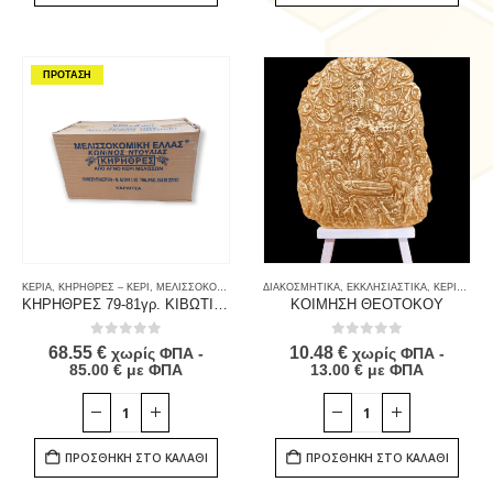
ΠΡΟΤΑΣΗ
ΚΕΡΙΑ
,
ΚΗΡΗΘΡΕΣ – ΚΕΡΙ
,
ΜΕΛΙΣΣΟΚΟΜΙΚΟΣ ΕΞΟΠΛΙΣΜΟΣ
ΔΙΑΚΟΣΜΗΤΙΚΑ
,
ΠΑΣΧΑΛΙΝΑ
,
ΕΚΚΛΗΣΙΑΣΤΙΚΑ
,
ΠΡΟΙΟΝΤΑ ΜΕΛΙΣΣ
,
ΚΕΡΙΑ
,
ΠΡΟ
ΚΗΡΗΘΡΕΣ 79-81γρ. ΚΙΒΩΤΙΟ 100 ΤΕΜ
ΚΟΙΜΗΣΗ ΘΕΟΤΟΚΟΥ
0
out of 5
0
out of 5
68.55
€
10.48
€
χωρίς ΦΠΑ -
χωρίς ΦΠΑ -
85.00
€
με ΦΠΑ
13.00
€
με ΦΠΑ
ΠΡΟΣΘΉΚΗ ΣΤΟ ΚΑΛΆΘΙ
ΠΡΟΣΘΉΚΗ ΣΤΟ ΚΑΛΆΘΙ