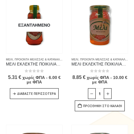
ΕΞΑΝΤΛΗΜΈΝΟ
ΜΕΛΙ
,
ΠΡΟΙΟΝΤΑ ΜΕΛΙΣΣΑΣ & ΚΑΤΑΝΑΛΩΤΗ
,
ΤΡΟΦΙΜΑ
ΜΕΛΙ
,
ΠΡΟΙΟΝΤΑ ΜΕΛΙΣΣΑΣ & ΚΑΤΑΝΑΛΩΤΗ
,
ΜΕΛΙ ΕΚΛΕΚΤΗΣ ΠΟΙΚΙΛΙΑΣ 480g
ΜΕΛΙ ΕΚΛΕΚΤΗΣ ΠΟΙΚΙΛΙΑΣ 950g
0
out of 5
0
out of 5
5.31
€
8.85
€
χωρίς ΦΠΑ -
6.00
€
χωρίς ΦΠΑ -
10.00
€
με ΦΠΑ
με ΦΠΑ
ΔΙΑΒΆΣΤΕ ΠΕΡΙΣΣΌΤΕΡΑ
ΠΡΟΣΘΉΚΗ ΣΤΟ ΚΑΛΆΘΙ