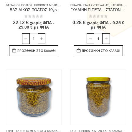
ΒΑΣΙΛΙΚΟΣ ΠΟΛΤΟΣ
,
ΠΡΟΙΟΝΤΑ ΜΕΛΙΣΣΑΣ & ΚΑΤΑΝΑΛΩΤΗ
ΓΥΑΛΙΝΑ
,
ΕΙΔΗ ΣΥΣΚΕΥΑΣΙΑΣ
,
ΤΡΟΦΙΜΑ
,
ΚΑΠΑΚΙΑ - ΠΩΜΑΤΑ
ΒΑΣΙΛΙΚΟΣ ΠΟΛΤΟΣ 10γρ.
ΓΥΑΛΙΝΗ ΠΙΠΕΤΑ – ΣΤΑΓΟΝΟΜΕΤΡΟ
0
out of 5
0
out of 5
22.12
€
0.28
€
χωρίς ΦΠΑ -
χωρίς ΦΠΑ -
0.35
€
25.00
€
με ΦΠΑ
με ΦΠΑ
ΠΡΟΣΘΉΚΗ ΣΤΟ ΚΑΛΆΘΙ
ΠΡΟΣΘΉΚΗ ΣΤΟ ΚΑΛΆΘΙ
ΓΥΡΗ
,
ΠΡΟΙΟΝΤΑ ΜΕΛΙΣΣΑΣ & ΚΑΤΑΝΑΛΩΤΗ
,
ΤΡΟΦΙΜΑ
ΓΥΡΗ
,
ΠΡΟΙΟΝΤΑ ΜΕΛΙΣΣΑΣ & ΚΑΤΑΝΑΛΩΤΗ
,