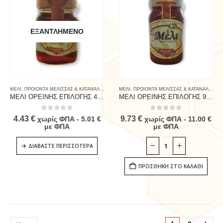
ΕΞΑΝΤΛΗΜΈΝΟ
ΜΕΛΙ
,
ΠΡΟΙΟΝΤΑ ΜΕΛΙΣΣΑΣ & ΚΑΤΑΝΑΛΩΤΗ
,
ΤΡΟΦΙΜΑ
ΜΕΛΙ
,
ΠΡΟΙΟΝΤΑ ΜΕΛΙΣΣΑΣ & ΚΑΤΑΝΑΛΩΤΗ
,
ΜΕΛΙ ΟΡΕΙΝΗΣ ΕΠΙΛΟΓΗΣ 450g
ΜΕΛΙ ΟΡΕΙΝΗΣ ΕΠΙΛΟΓΗΣ 950g
0
out of 5
0
out of 5
4.43
€
9.73
€
χωρίς ΦΠΑ -
5.01
€
χωρίς ΦΠΑ -
11.00
€
με ΦΠΑ
με ΦΠΑ
ΔΙΑΒΆΣΤΕ ΠΕΡΙΣΣΌΤΕΡΑ
ΠΡΟΣΘΉΚΗ ΣΤΟ ΚΑΛΆΘΙ