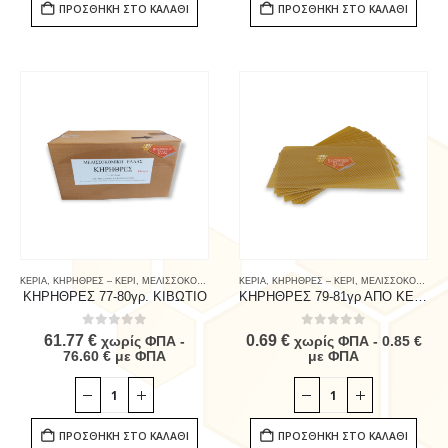
ΠΡΟΣΘΉΚΗ ΣΤΟ ΚΑΛΆΘΙ
ΠΡΟΣΘΉΚΗ ΣΤΟ ΚΑΛΆΘΙ
ΚΕΡΙΑ
,
ΚΗΡΗΘΡΕΣ – ΚΕΡΙ
,
ΜΕΛΙΣΣΟΚΟΜΙΚΟΣ ΕΞΟΠΛΙΣΜΟΣ
ΚΕΡΙΑ
,
ΚΗΡΗΘΡΕΣ – ΚΕΡΙ
,
ΠΑΣΧΑΛΙΝΑ
,
,
ΠΡΟΙΟΝΤΑ ΜΕΛΙΣΣ
ΜΕΛΙΣΣΟΚΟΜΙΚΟΣ ΕΞΟΠΛΙΣΜΟΣ
ΚΗΡΗΘΡΕΣ 77-80γρ. ΚΙΒΩΤΙΟ
ΚΗΡΗΘΡΕΣ 79-81γρ ΑΠΟ ΚΕΡΙ ΜΕΛΙΣΣΑΣ
0
out of 5
0
out of 5
61.77
€
0.69
€
χωρίς ΦΠΑ -
χωρίς ΦΠΑ -
0.85
€
76.60
€
με ΦΠΑ
με ΦΠΑ
ΠΡΟΣΘΉΚΗ ΣΤΟ ΚΑΛΆΘΙ
ΠΡΟΣΘΉΚΗ ΣΤΟ ΚΑΛΆΘΙ