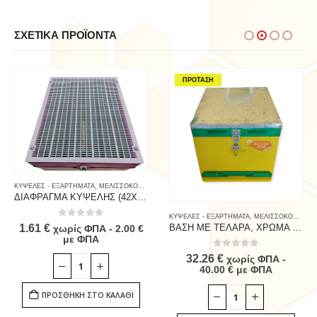
ΣΧΕΤΙΚΆ ΠΡΟΪΌΝΤΑ
ΠΡΟΤΑΣΗ
ΚΥΨΕΛΕΣ - ΕΞΑΡΤΗΜΑΤΑ
,
ΜΕΛΙΣΣΟΚΟΜΙΚΟΣ ΕΞΟΠΛΙΣΜΟΣ
,
ΜΙΚΡΟΕΡΓΑΛΕΙΑ
ΔΙΑΦΡΑΓΜΑ ΚΥΨΕΛΗΣ (42Χ51cm) TECHNOSET
ΚΥΨΕΛΕΣ - ΕΞΑΡΤΗΜΑΤΑ
,
ΜΕΛΙΣΣΟΚΟΜΙΚΟΣ ΕΞΟΠΛΙΣΜΟΣ
0
out of 5
1.61
€
ΒΑΣΗ ΜΕ ΤΕΛΑΡΑ, ΧΡΩΜΑ ΚΑΙ ΣΥΝΔΕΤΗΡΕΣ
χωρίς ΦΠΑ -
2.00
€
με ΦΠΑ
0
out of 5
32.26
€
χωρίς ΦΠΑ -
40.00
€
με ΦΠΑ
ΠΡΟΣΘΉΚΗ ΣΤΟ ΚΑΛΆΘΙ