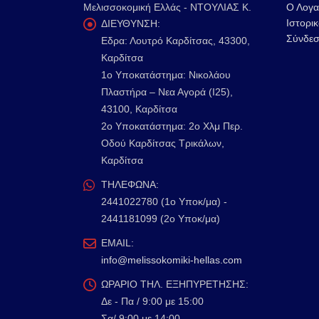
Μελισσοκομική Ελλάς - ΝΤΟΥΛΙΑΣ Κ.
Ο Λογα
Ιστορι
ΔΙΕΥΘΥΝΣΗ:
Σύνδεσ
Εδρα: Λουτρό Καρδίτσας, 43300,
Καρδίτσα
1o Υποκατάστημα: Νικολάου
Πλαστήρα – Νεα Αγορά (Ι25),
43100, Καρδίτσα
2o Υποκατάστημα: 2ο Χλμ Περ.
Οδού Καρδίτσας Τρικάλων,
Καρδίτσα
ΤΗΛΕΦΩΝΑ:
2441022780 (1ο Υποκ/μα) -
2441181099 (2ο Υποκ/μα)
EMAIL:
info@melissokomiki-hellas.com
ΩΡΑΡΙΟ ΤΗΛ. ΕΞΗΠΥΡΕΤΗΣΗΣ:
Δε - Πα / 9:00 με 15:00
Σα/ 9:00 με 14:00