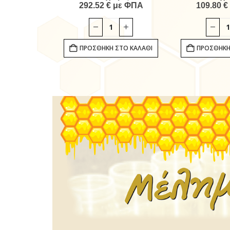
ε ΦΠΑ
292.52
€
με ΦΠΑ
109.80
€
ΣΤΟ ΚΑΛΆΘΙ
ΠΡΟΣΘΉΚΗ ΣΤΟ ΚΑΛΆΘΙ
ΠΡΟΣΘΉΚΗ