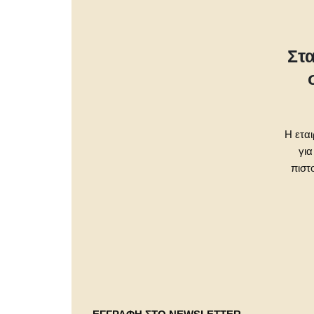
Στ
Η εται
για
πιστ