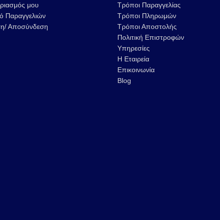
ριασμός μου
Τρόποι Παραγγελίας
κό Παραγγελιών
Τρόποι Πληρωμών
η/ Αποσύνδεση
Τρόποι Αποστολής
Πολιτική Επιστροφών
Υπηρεσίες
Η Εταιρεία
ΒΙΟΛΟΓΙΚΗ ΤΥΠΟΠΟΙΗΣΗ
47th APIMONDIA 
Επικοινωνία
ΚΗΡΗΘΡΩΝ
ISTANBUL
Blog
13 Φεβρουαρίου 2023
29 Αυγούστου 2022
13ο ΦΕΣΤΙΒΑΛ ΜΕΛΙΟΥ &
Νέο υποκατάστη
ΠΡΟΪΟΝΤΩΝ ΜΕΛΙΣΣΑΣ
Μελισσοκομική 
28 Νοεμβρίου 2022
24 Νοεμβρίου 2021
Συνεργασία
Μελισσοκομικής Ελλάς &
Petmak Machinery
31 Αυγούστου 2022