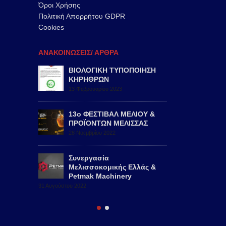
Όροι Χρήσης
Πολιτική Απορρήτου GDPR
Cookies
ΑΝΑΚΟΙΝΩΣΕΙΣ/ ΑΡΘΡΑ
2022,
ΒΙΟΛΟΓΙΚΗ ΤΥΠΟΠΟΙΗΣΗ
47th AP
ΚΗΡΗΘΡΩΝ
ISTANB
13 Φεβρουαρίου 2023
29 Αυγούστ
μα –
13ο ΦΕΣΤΙΒΑΛ ΜΕΛΙΟΥ &
Νέο υπο
Ελλάς
ΠΡΟΪΟΝΤΩΝ ΜΕΛΙΣΣΑΣ
Μελισσο
28 Νοεμβρίου 2022
24 Νοεμβρί
Συνεργασία
Μελισσοκομικής Ελλάς &
Petmak Machinery
31 Αυγούστου 2022