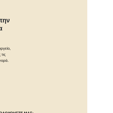
την
α
υργείο,
 τις
γορά.