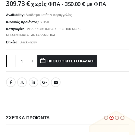
309.73
€
χωρίς ΦΠΑ -
350.00
€
με ΦΠΑ
Availability:
Διαθέσιμο κατόπιν παραγγελίας
Κωδικός προϊόντος:
50150
Κατηγορίες:
ΜΕΛΙΣΣΟΚΟΜΙΚΟΣ ΕΞΟΠΛΙΣΜΟΣ
,
ΜΗΧΑΝΗΜΑΤΑ - ΑΝΤΑΛΛΑΚΤΙΚΑ
Ετικέτα:
BlackFriday
ΠΡΟΣΘΉΚΗ ΣΤΟ ΚΑΛΆΘΙ
ΣΧΕΤΙΚΆ ΠΡΟΪΌΝΤΑ