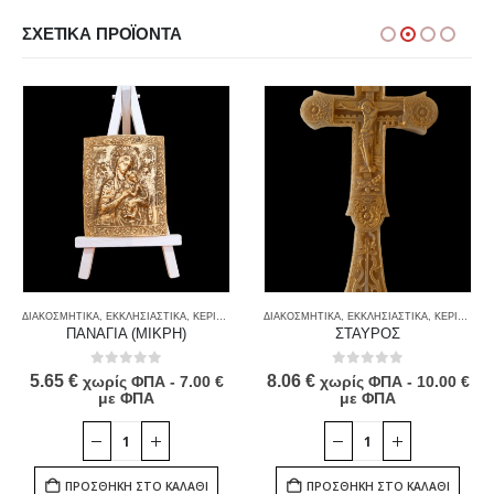
ΣΧΕΤΙΚΆ ΠΡΟΪΌΝΤΑ
ΔΙΑΚΟΣΜΗΤΙΚΑ
,
ΕΚΚΛΗΣΙΑΣΤΙΚΑ
,
ΚΕΡΙΑ
,
ΠΡΟΙΟΝΤΑ ΜΕΛΙΣΣΑΣ & ΚΑΤΑΝΑΛΩΤΗ
ΔΙΑΚΟΣΜΗΤΙΚΑ
,
ΕΚΚΛΗΣΙΑΣΤΙΚΑ
,
ΚΕΡΙΑ
,
ΠΡΟ
ΠΑΝΑΓΙΑ (ΜΙΚΡΗ)
ΣΤΑΥΡΟΣ
0
out of 5
0
out of 5
5.65
€
8.06
€
χωρίς ΦΠΑ -
7.00
€
χωρίς ΦΠΑ -
10.00
€
με ΦΠΑ
με ΦΠΑ
ΠΡΟΣΘΉΚΗ ΣΤΟ ΚΑΛΆΘΙ
ΠΡΟΣΘΉΚΗ ΣΤΟ ΚΑΛΆΘΙ