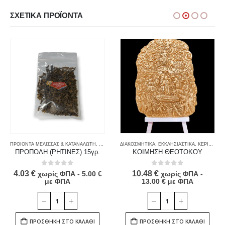
ΣΧΕΤΙΚΆ ΠΡΟΪΌΝΤΑ
ΠΡΟΙΟΝΤΑ ΜΕΛΙΣΣΑΣ & ΚΑΤΑΝΑΛΩΤΗ
,
ΠΡΟΙΟΝΤΑ ΠΡΟΠΟΛΗΣ
ΔΙΑΚΟΣΜΗΤΙΚΑ
,
ΠΡΟΠΟΛΗ
,
ΕΚΚΛΗΣΙΑΣΤΙΚΑ
,
ΤΡΟΦΙΜΑ
,
ΚΕΡΙΑ
,
ΠΡΟ
ΠΡΟΠΟΛΗ (ΡΗΤΙΝΕΣ) 15γρ.
ΚΟΙΜΗΣΗ ΘΕΟΤΟΚΟΥ
0
out of 5
0
out of 5
4.03
€
10.48
€
χωρίς ΦΠΑ -
5.00
€
χωρίς ΦΠΑ -
με ΦΠΑ
13.00
€
με ΦΠΑ
ΠΡΟΣΘΉΚΗ ΣΤΟ ΚΑΛΆΘΙ
ΠΡΟΣΘΉΚΗ ΣΤΟ ΚΑΛΆΘΙ