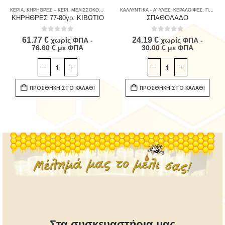
,
ΤΡΟΦΙΜΑ
ΚΕΡΙΑ
,
ΚΗΡΗΘΡΕΣ – ΚΕΡΙ
,
ΜΕΛΙΣΣΟΚΟΜΙΚΟΣ ΕΞΟΠΛΙΣΜΟΣ
ΚΑΛΛΥΝΤΙΚΑ - Α' ΥΛΕΣ
,
ΠΑΣΧΑΛΙΝΑ
,
ΚΕΡΑΛΟΙΦΕΣ
,
ΠΡΟΙΟΝΤΑ ΜΕΛΙΣΣ
,
ΠΡΟΙΟΝΤΑ ΜΕΛΙΣΣΑΣ & ΚΑΤΑΝΑΛΩΤΗ
ΚΗΡΗΘΡΕΣ 77-80γρ. ΚΙΒΩΤΙΟ
ΣΠΑΘΟΛΑΔΟ
0
out of 5
0
out of 5
61.77
€
24.19
€
χωρίς ΦΠΑ -
χωρίς ΦΠΑ -
76.60
€
με ΦΠΑ
30.00
€
με ΦΠΑ
ΠΡΟΣΘΉΚΗ ΣΤΟ ΚΑΛΆΘΙ
ΠΡΟΣΘΉΚΗ ΣΤΟ ΚΑΛΆΘΙ
Στα συσκευαστήρια μας