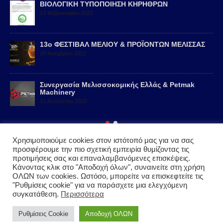
ΒΙΟΛΟΓΙΚΗ ΤΥΠΟΠΟΙΗΣΗ ΚΗΡΗΘΡΩΝ
13 Φεβρουαρίου 2023
13ο ΦΕΣΤΙΒΑΛ ΜΕΛΙΟΥ & ΠΡΟΪΟΝΤΩΝ ΜΕΛΙΣΣΑΣ
28 Νοεμβρίου 2022
Συνεργασία Μελισσοκομικής Ελλάς & Petmak
Machinery
31 Αυγούστου 2022
Χρησιμοποιούμε cookies στον ιστότοπό μας για να σας
προσφέρουμε την πιο σχετική εμπειρία θυμίζοντας τις
προτιμήσεις σας και επαναλαμβανόμενες επισκέψεις.
Κάνοντας κλικ στο "Αποδοχή όλων", συναινείτε στη χρήση
ΟΛΩΝ των cookies. Ωστόσο, μπορείτε να επισκεφτείτε τις
© Copyright 2022 Melissokomiki Hellas. All Rights Reserved. |
"Ρυθμίσεις cookie" για να παράσχετε μια ελεγχόμενη
Powered by
NORTHBRIDGE
συγκατάθεση.
Περισσότερα
Ρυθμίσεις Cookie
Αποδοχή ΟΛΩΝ