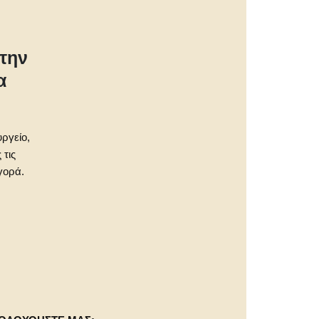
την
α
υργείο,
 τις
γορά.