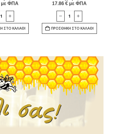
με ΦΠΑ
17.86
€
με ΦΠΑ
μ
Η ΣΤΟ ΚΑΛΆΘΙ
ΠΡΟΣΘΉΚΗ ΣΤΟ ΚΑΛΆΘΙ
ΠΡΟΣΘΉ