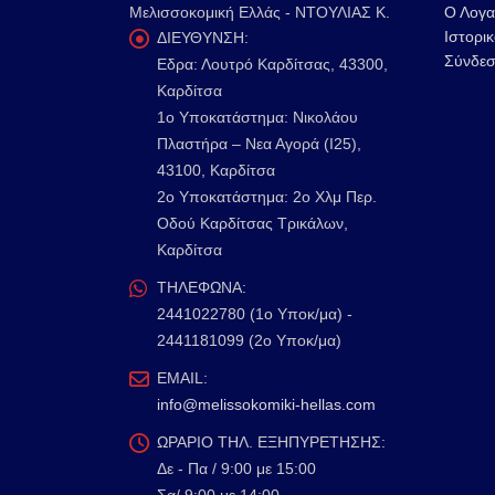
Μελισσοκομική Ελλάς - ΝΤΟΥΛΙΑΣ Κ.
Ο Λογα
Ιστορι
ΔΙΕΥΘΥΝΣΗ:
Σύνδεσ
Εδρα: Λουτρό Καρδίτσας, 43300,
Καρδίτσα
1o Υποκατάστημα: Νικολάου
Πλαστήρα – Νεα Αγορά (Ι25),
43100, Καρδίτσα
2o Υποκατάστημα: 2ο Χλμ Περ.
Οδού Καρδίτσας Τρικάλων,
Καρδίτσα
ΤΗΛΕΦΩΝΑ:
2441022780 (1ο Υποκ/μα) -
2441181099 (2ο Υποκ/μα)
EMAIL:
info@melissokomiki-hellas.com
ΩΡΑΡΙΟ ΤΗΛ. ΕΞΗΠΥΡΕΤΗΣΗΣ:
Δε - Πα / 9:00 με 15:00
Σα/ 9:00 με 14:00