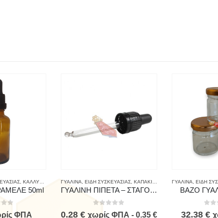
Σ
ΕΥΑΣΙΑΣ
,
ΚΑΛΛΥΝΤΙΚΑ - Α' ΥΛΕΣ
ΓΥΑΛΙΝΑ
,
ΜΕΛΙΣΣΟΚΟΜΙΚΟΣ ΕΞΟΠΛΙΣΜΟΣ
,
ΕΙΔΗ ΣΥΣΚΕΥΑΣΙΑΣ
,
ΚΑΠΑΚΙΑ - ΠΩΜΑΤΑ
,
ΠΡΟΙΟΝΤΑ ΜΕΛΙΣΣΑΣ &
ΓΥΑΛΙΝΑ
,
ΜΕΛΙΣΣΟΚΟΜΙ
,
ΕΙΔΗ ΣΥ
ΡΑΜΕΛΕ 50ml
ΓΥΑΛΙΝΗ ΠΙΠΕΤΑ – ΣΤΑΓΟΝΟΜΕΤΡΟ
ΒΑΖΟ ΓΥΑΛ
 of 5
0
out of 5
0
ou
0.28
€
32.38
€
ρίς ΦΠΑ
χωρίς ΦΠΑ -
0.35
€
χ