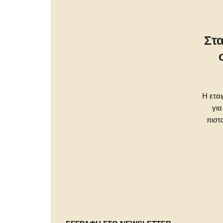
Στ
Η εται
για
πιστ