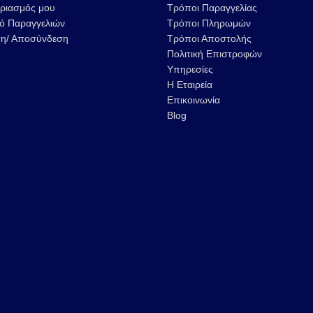
ριασμός μου
Τρόποι Παραγγελίας
κό Παραγγελιών
Τρόποι Πληρωμών
η/ Αποσύνδεση
Τρόποι Αποστολής
Πολιτική Επιστροφών
Υπηρεσίες
Η Εταιρεία
ΒΙΟΛΟΓΙΚΗ ΤΥΠΟΠΟΙΗΣΗ
47th APIMONDIA 
Επικοινωνία
ΚΗΡΗΘΡΩΝ
ISTANBUL
Blog
13 Φεβρουαρίου 2023
29 Αυγούστου 2022
13ο ΦΕΣΤΙΒΑΛ ΜΕΛΙΟΥ &
Νέο υποκατάστη
ΠΡΟΪΟΝΤΩΝ ΜΕΛΙΣΣΑΣ
Μελισσοκομική 
28 Νοεμβρίου 2022
24 Νοεμβρίου 2021
Συνεργασία
Μελισσοκομικής Ελλάς &
Petmak Machinery
31 Αυγούστου 2022