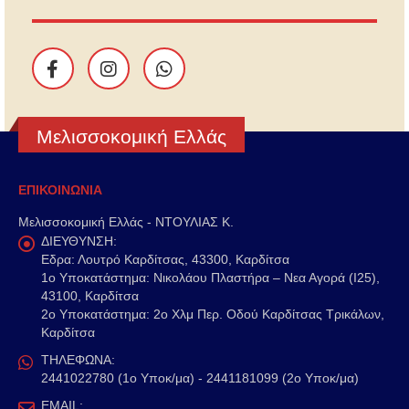
Μελισσοκομική Ελλάς
ΕΠΙΚΟΙΝΩΝΙΑ
Μελισσοκομική Ελλάς - ΝΤΟΥΛΙΑΣ Κ.
ΔΙΕΥΘΥΝΣΗ:
Εδρα: Λουτρό Καρδίτσας, 43300, Καρδίτσα
1o Υποκατάστημα: Νικολάου Πλαστήρα – Νεα Αγορά (Ι25),
43100, Καρδίτσα
2o Υποκατάστημα: 2ο Χλμ Περ. Οδού Καρδίτσας Τρικάλων,
Καρδίτσα
ΤΗΛΕΦΩΝΑ:
2441022780 (1ο Υποκ/μα) - 2441181099 (2ο Υποκ/μα)
EMAIL: